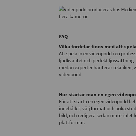
FAQ
Vilka fördelar finns med att spel
Att spela in en videopodd i en profess
ljudkvalitet och perfekt ljussättning
medan experter hanterar tekniken, vi
videopodd.
Hur startar man en egen videop
För att starta en egen videopodd beh
innehållet, välj format och boka studi
bild, och redigera sedan materialet fö
plattformar.