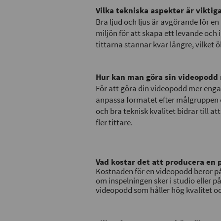
Vilka tekniska aspekter är viktig
Bra ljud och ljus är avgörande för e
miljön för att skapa ett levande och 
tittarna stannar kvar längre, vilket ö
Hur kan man göra sin videopodd 
För att göra din videopodd mer enga
anpassa formatet efter målgruppen o
och bra teknisk kvalitet bidrar till a
fler tittare.
Vad kostar det att producera en 
Kostnaden för en videopodd beror på 
om inspelningen sker i studio eller på
videopodd som håller hög kvalitet o