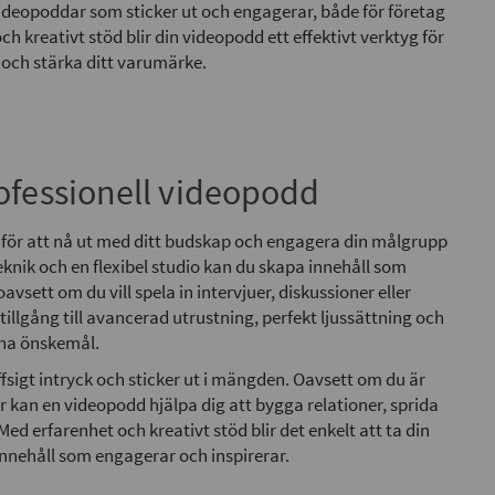
videopoddar som sticker ut och engagerar, både för företag
ch kreativt stöd blir din videopodd ett effektivt verktyg för
 och stärka ditt varumärke.
ofessionell videopodd
t för att nå ut med ditt budskap och engagera din målgrupp
eknik och en flexibel studio kan du skapa innehåll som
avsett om du vill spela in intervjuer, diskussioner eller
tillgång till avancerad utrustning, perfekt ljussättning och
ina önskemål.
ffsigt intryck och sticker ut i mängden. Oavsett om du är
r kan en videopodd hjälpa dig att bygga relationer, sprida
d erfarenhet och kreativt stöd blir det enkelt att ta din
innehåll som engagerar och inspirerar.