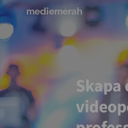
Skapa 
video
profes