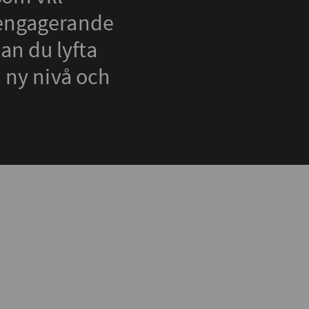
a engagerande
an du lyfta
n ny nivå och