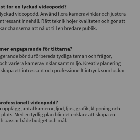
ast för en lyckad videopodd?
n lyckad videopodd. Använd flera kameravinklar och justera
intressant innehåll. Rätt teknik höjer kvaliteten och gör att
kar chanserna att nå ut till en bredare publik.
mer engagerande för tittarna?
gerande bör du förbereda tydliga teman och frågor,
ch variera kameravinklar samt miljö. Kreativ planering
tt skapa ett intressant och professionellt intryck som lockar
professionell videopodd?
upplägg, antal kameror, ljud, ljus, grafik, klippning och
 plats. Med en tydlig plan blir det enklare att skapa en
ch passar både budget och mål.