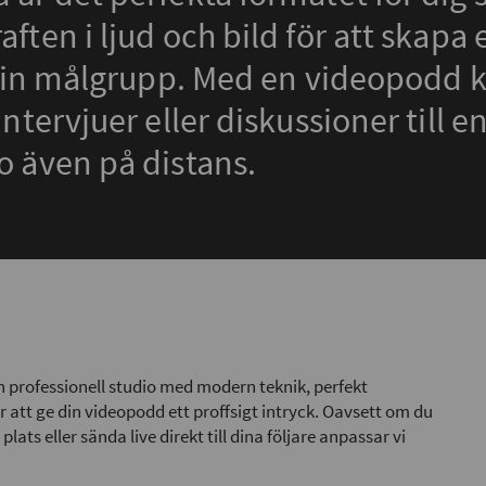
ften i ljud och bild för att skap
 din målgrupp. Med en videopodd k
intervjuer eller diskussioner till e
o även på distans.
en professionell studio med modern teknik, perfekt
 för att ge din videopodd ett proffsigt intryck. Oavsett om du
 plats eller sända live direkt till dina följare anpassar vi