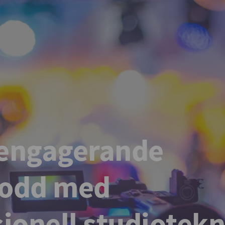
engagerande
podd med
sionell studiotekn