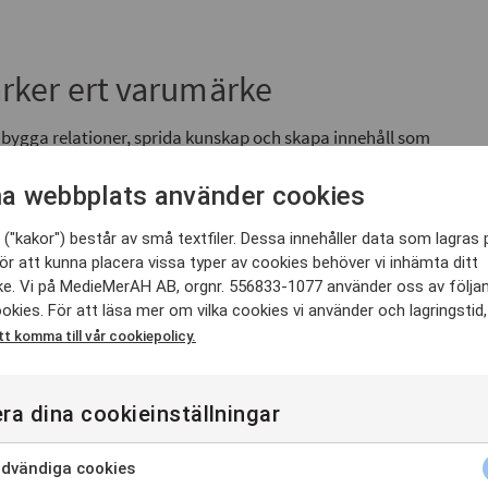
rker ert varumärke
tt bygga relationer, sprida kunskap och skapa innehåll som
Mediemerah hjälper företag och organisationer att ta fram
struktur och hög teknisk kvalitet, oavsett om ni vill spela
a webbplats använder cookies
("kakor") består av små textfiler. Dessa innehåller data som lagras 
uder vi ett smidigt upplägg från idé och planering till
ör att kunna placera vissa typer av cookies behöver vi inhämta ditt
passning. För er som vill ha en professionell miljö för
e. Vi på MedieMerAH AB, orgnr. 556833-1077 använder oss av följa
år
, fullt utrustad för både
filmstudio i Stockholm
okies. För att läsa mer om vilka cookies vi använder och lagringstid
l. Resultatet blir en videopodd som känns genomarbetad,
tt komma till vår cookiepolicy.
nda i er marknadsföring.
ra dina cookieinställningar
era en videopodd i studio
dvändiga cookies