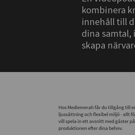
kombinera kra
innehåll till
dina samtal, 
skapa närvar
Hos Mediemerah får du tillgång till 
ljussättning och flexibel miljö - allt
vill spela in ett avsnitt med gäster på
produktionen efter dina behov.