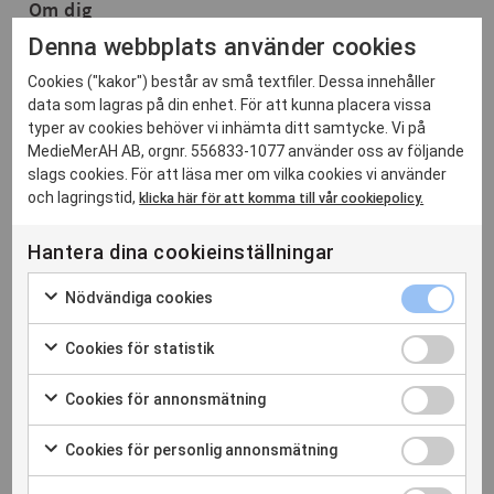
Om dig
Denna webbplats använder cookies
Vi söker dig som älskar att driva projekt och har
erfarenhet/kunskap enligt nedan:
Cookies ("kakor") består av små textfiler. Dessa innehåller
Du har god förståelse för ljud- och bildteknik, projektering,
data som lagras på din enhet. För att kunna placera vissa
installation, riggning och genomförande.
typer av cookies behöver vi inhämta ditt samtycke. Vi på
Teknisk och kreativ förståelse för film, TV- och liveproduktion. Du
MedieMerAH AB, orgnr. 556833-1077 använder oss av följande
är van att arbeta med bildmixrar, PTZ-kameror samt streaming
slags cookies. För att läsa mer om vilka cookies vi använder
och teknik för broadcast.
och lagringstid,
klicka här för att komma till vår cookiepolicy.
Du kan själv sätta ihop tekniska lösningar och har en grym
förståelse för hur olika signaler och styrprotokoll fungerar och
verkar i en produktionskedja.
Hantera dina cookieinställningar
Erfarenhet av löpande kontakt med kunder i samband med
projekt.
Nödvän
Nödvändiga cookies
cookies
Trivs i en kreativ miljö med högt tempo.
Markera för
kryssru
att
Talar samt skriver flytande svenska och mycket god engelska.
Cookies
samtycka
Cookies för statistik
för
till
Markera för
användning
statisti
att
Cookies
av
samtycka
Cookies för annonsmätning
kryssru
Nödvändiga
för
till
Markera för att
cookies
användning
annonsm
samtycka till
Kvalifikationer
Cookies
av Cookies
användning av
Cookies för personlig annonsmätning
kryssru
för statistik
för
Cookies för
Markera för att
annonsmätning
personli
Projektledning
samtycka till